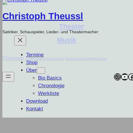
Zum
Inhalt
Christoph Theussl
springen
Theater
Satiriker, Schauspieler, Lieder- und Theatermacher
Musik
Termine
Christoph Theussl
Impressum
Datenschutzerklärung
Shop
Über
Insta
You
F
Bio Basics
Chronologie
Werkliste
Download
Kontakt